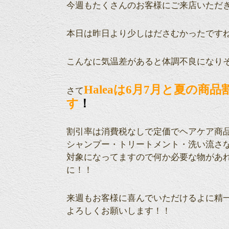
今週もたくさんのお客様にご来店いただ
本日は昨日より少しはださむかったです
こんなに気温差があると体調不良になり
Haleaは6月7月と夏の
さて
す
！
割引率は消費税なしで定価でヘアケア商
シャンプー・トリートメント・洗い流さ
対象になってますので何か必要な物があ
に！！
来週もお客様に喜んでいただけるよに精
よろしくお願いします！！